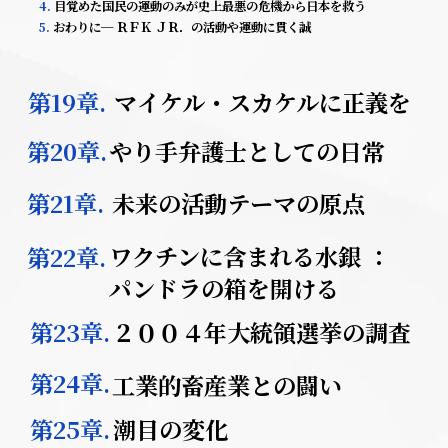
4.
目覚めた国民の運動のみが史上最悪の危機から
日本を救う
5.
おわりに─ ＲＦＫ ＪＲ．の活動や運動に貫く誠
第19章.
マイケル・スカケルに正義を
第20章.
やり手弁護士としての日常
第21章.
未来の活動テーマの原点
ワクチンに含まれる水銀 ：
第22章.
パンドラの箱を開ける
第23章.
２００４年大統領選挙の調査
第24章.
工業的畜産業との闘い
第25章.
潮目の変化