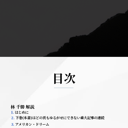
目次
林 千勝 解説
1.
はじめに
2.
下巻(本書)はどの頁もゆるがせにできない重大記事の連続
3.
アメリカン・ドリーム