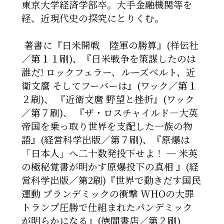
東京大学経済学部卒。大手金融機関等を
経、近現代史の探究にとりくむ。
著書に『日米開戦 陸軍の勝算』(祥伝社
／第１１刷)、
『日米戦争を策謀したのは
誰だ! ロックフェラー、ルーズベルト、近
衛文麿 そしてフーバーは』(ワック／第１
２刷)、
『近衛文麿 野望と挫折』(ワック
／第７刷)、
『ザ・ロスチャイルド―大英
帝国を乗っ取り世界を支配した一族の物
語』(経営科学出版／第７刷)、
『原爆は
「日本人」へ二十数発投下せよ！ ─ 米英
の極秘覚書が明かす原爆投下の真相 』(経
営科学出版／第2刷)
『世界で動きだす国民
運動 プランデミックの衝撃 WHOの大罪
トランプ圧勝で仕組まれたパンデミック
が明らかになる』(徳間書店／第２刷)