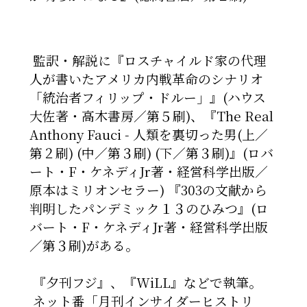
監訳・解説に『ロスチャイルド家の代理
人が書いたアメリカ内戦革命のシナリオ
「統治者フィリップ・ドルー」』(ハウス
大佐著・高木書房／第５刷)、
『The Real
Anthony Fauci - 人類を裏切った男(上／
第２刷
)
(中／第
３
刷) (下／第３刷)』(ロバ
ート・F・ケネディJr著・経営科学出版／
原本はミリオンセラー)
『303の文献から
判明したパンデミック１３のひみつ』(ロ
バート・F
・
ケネディJr著・経営科学出版
／第３刷)がある。
『夕刊フジ』、『WiLL』などで執筆。
ネット番「月刊インサイダーヒストリ