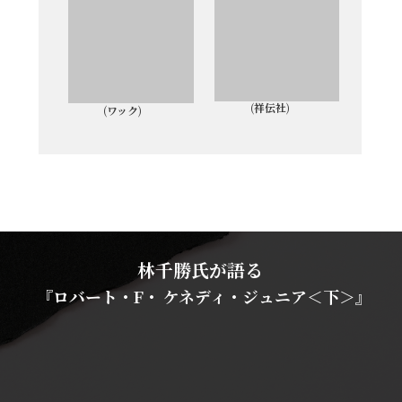
(祥伝社)
(ワック)
林千勝氏が語る
『ロバート・F・ ケネディ・ジュニア＜下＞』