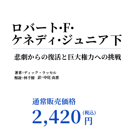
ロバート F
・
・
ケネディ ジュニア
下
・
悲劇からの復活と巨大権力への挑戦
著者=ディック・ラッセル
訳=中尾 由恵
解説=林千勝
通常販売価格
2,420
(税込)
円