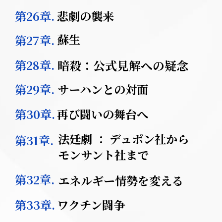
第26章.
悲劇の襲来
蘇生
第27章.
第28章.
暗殺：公式見解への疑念
第29章.
サーハンとの対面
第30章.
再び闘いの舞台へ
法廷劇 ： デュポン社から
第31章.
モンサント社まで
第32章.
エネルギー情勢を変える
第33章.
ワクチン闘争