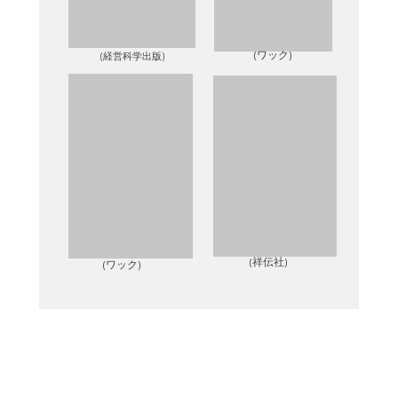
(ワック)
(経営科学出版)
(祥伝社)
(ワック)