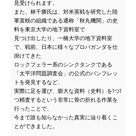
見受けられます。
また、林千勝氏は、対米英戦を研究した陸
軍直轄の組織である通称「秋丸機関」の史
料を
東京大学の地下資料室で
見つけ出したり、一橋大学の地下資料室
で、戦前、日本に様々なプロパガンダを仕
掛けてきた
ロックフェラー系のシンクタンクである
「太平洋問題調査会」の公式のパンフレッ
トを発見するなど、
実際に足を運び、膨大な資料（史料）を1つ1
つ精査するという非常に骨の折れる作業を
行ったことで、
今まで誰も知らなかった真実に辿り着くこ
とができました。