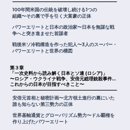
100年間米国の伝統を破壊し続ける1つの
組織〜その裏で手を引く大富豪の正体
パワーエリートと日本の政治家〜日本を無謀な戦
争へと突き進ませた首謀者
戦後米ソ冷戦構造を作った犯人〜3人のスーパー・
パワーエリートと世界の構図
第３章
「一次史料から読み解く日本とソ連 (ロシア)」
〜ロシア・ウクライナ戦争、安倍元総理銃殺事件…
これからの日本が目指すべきこと〜
安倍元首相と秘密計画〜北方領土進行の裏にいた
誰も知らない第三勢力の正体
世界基軸通貨とグローバリズム勢力〜ドル覇権を
作り上げたパワーエリート