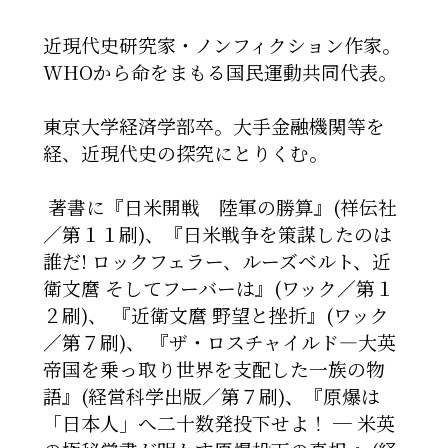
近現代史研究家・ノンフィクション作家。
WHOから命をまもる国民運動共同代表。
東京大学経済学部卒。大手金融機関等を
経、近現代史の探究にとりくむ。
著書に『日米開戦 陸軍の勝算』(祥伝社
／第１１刷)、
『日米戦争を策謀したのは
誰だ! ロックフェラー、ルーズベルト、近
衛文麿 そしてフーバーは』(ワック／第１
２刷)、
『近衛文麿 野望と挫折』(ワック
／第７刷)、
『ザ・ロスチャイルド―大英
帝国を乗っ取り世界を支配した一族の物
語』(経営科学出版／第７刷)、
『原爆は
「日本人」へ二十数発投下せよ！ ─ 米英