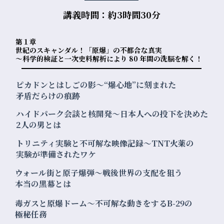
講義時間：約3時間30分
第１章
世紀のスキャンダル！「原爆」の不都合な真実
〜科学的検証と一次史料解析により 80 年間の洗脳を解く！
ピカドンとはしごの影〜“爆心地”に刻まれた
矛盾だらけの痕跡
ハイドパーク会談と核開発〜日本人への投下を決めた
2人の男とは
トリニティ実験と不可解な映像記録〜TNT火薬の
実験が準備されたワケ
ウォール街と原子爆弾〜戦後世界の支配を狙う
本当の黒幕とは
毒ガスと原爆ドーム〜不可解な動きをするB-29の
極秘任務