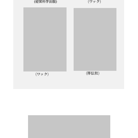
(ワック)
(経営科学出版)
(祥伝社)
(ワック)