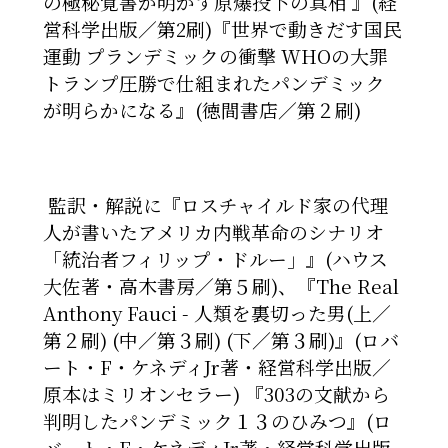
の極秘覚書が明かす原爆投下の真相 』(経
営科学出版／第2刷)
『世界で動きだす国民
運動 プランデミックの衝撃 WHOの大罪
トランプ圧勝で仕組まれたパンデミック
が明らかになる』(徳間書店／第２刷)
監訳・解説に『ロスチャイルド家の代理
人が書いたアメリカ内戦革命のシナリオ
「統治者フィリップ・ドルー」』(ハウス
大佐著・高木書房／第５刷)、
『The Real
Anthony Fauci - 人類を裏切った男(上／
第２刷
)
(中／第
３
刷) (下／第３刷)』(ロバ
ート・F・ケネディJr著・経営科学出版／
原本はミリオンセラー)
『303の文献から
判明したパンデミック１３のひみつ』(ロ
バート・F
・
ケネディJr著・経営科学出版