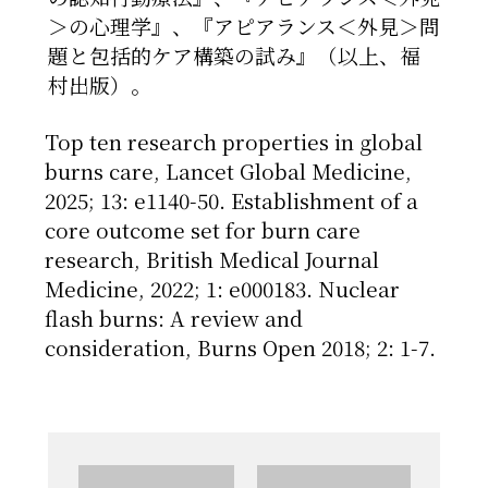
＞の心理学』、『アピアランス＜外見＞問
題と包括的ケア構築の試み』（以上、福
村出版）。
Top ten research properties in global
burns care, Lancet Global Medicine,
2025; 13: e1140-50. Establishment of a
core outcome set for burn care
research, British Medical Journal
Medicine, 2022; 1: e000183. Nuclear
flash burns: A review and
consideration, Burns Open 2018; 2: 1-7.